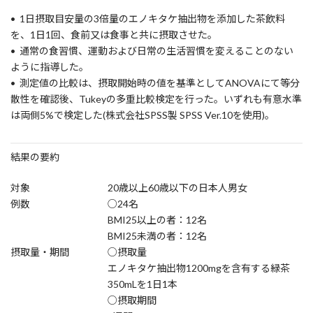
• 1日摂取目安量の3倍量のエノキタケ抽出物を添加した茶飲料
を、1日1回、食前又は食事と共に摂取させた。
• 通常の食習慣、運動および日常の生活習慣を変えることのない
ように指導した。
• 測定値の比較は、摂取開始時の値を基準としてANOVAにて等分
散性を確認後、Tukeyの多重比較検定を行った。いずれも有意水準
は両側5%で検定した(株式会社SPSS製 SPSS Ver.10を使用)。
結果の要約
対象
20歳以上60歳以下の日本人男女
例数
○24名
BMI25以上の者：12名
BMI25未満の者：12名
摂取量・期間
○摂取量
エノキタケ抽出物1200mgを含有する緑茶
350mLを1日1本
○摂取期間