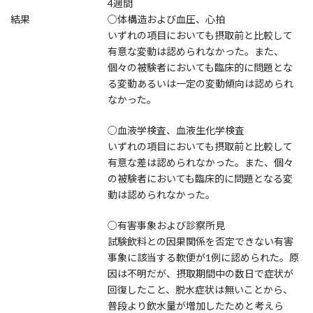
4週間
結果
○体構造および血圧、心拍
いずれの項目においても摂取前と比較して
有意な変動は認められなかった。また、
個々の被験者においても臨床的に問題とな
る変動あるいは一定の変動傾向は認められ
なかった。
○血液学検査、血液生化学検査
いずれの項目においても摂取前と比較して
有意な差は認められなかった。また、個々
の被験者においても臨床的に問題となる変
動は認められなかった。
○有害事象および診察所見
試験飲料との因果関係を否定できない有害
事象に該当する軟便が1例に認められた。原
因は不明だが、摂取期間中の数日で症状が
回復したこと、脱水症状は無いことから、
普段より飲水量が増加したためと考えら