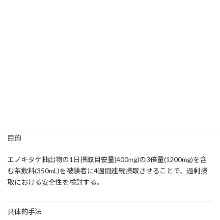
計24名(男性:13名、女性:11名)とした。
その結果、全被験者において、試験期間を通じ、体構造測定(身体
測定)、血圧測定、脈拍測定、血液検査の測定値は、基準値の範囲
内であり、有意な変化は認められなかった。すなわち、摂取目安
量の3倍量を長期連続摂取した場合においても臨床的に問題となる
重篤な胃腸障害、有害事象および生理的異常は認められなかっ
た。
これらの結果から、本試験における摂取量、投与期間において
は、エノキタケ含有茶飲料は安全性に問題の無い健康機能食品で
あることが示唆された。
目的
エノキタケ抽出物の1日摂取目安量(400mg)の3倍量(1200mg)を含
む茶飲料(350mL)を被験者に4週間連続摂取させることで、過剰摂
取における安全性を検討する。
具体的手法