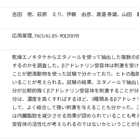
吉田 徳、萩原 えり、伊藤 由彦、渡邉 泰雄、山田 
応用薬理, 76(5/6), 85-90(2009)
乾燥エノキタケからエタノールを使って抽出した複数の
するのかを調査した。βアドレナリン受容体は刺激を受
ことが肥満動物を使った試験で分かっており、ヒトの脂
いることが考えられる。試験の結果、エタノールで抽出
分が比較的強くβアドレナリン受容体を刺激することが
分は、濃度を高くすればするほど、3種類あるβアドレナ
して、よく結合して強い刺激を与えることも分かった。
は内臓脂肪を減少させる効果が認められていることも考
受容体の活性化が考えられるのではないかということが