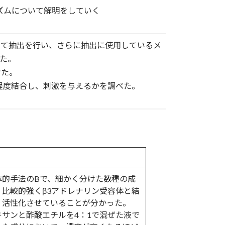
ズムについて解明をしていく
って抽出を行い、さらに抽出に使用しているメ
た。
けた。
程度結合し、刺激を与えるかを調べた。
体的手法のBで、細かく分けた数種の成
、比較的強くβ3アドレナリン受容体と結
、活性化させていることが分かった。
キサンと酢酸エチルを4：1で混ぜた液で