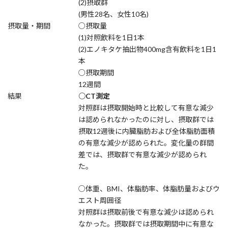
(2)摂取群
(男性28名、女性10名)
摂取量・期間
○摂取量
(1)対照飲料を1日1本
(2)エノキタケ抽出物400mg含有飲料を1日1
本
○摂取期間
12週間
結果
○CT測定
対照群は摂取開始時と比較して有意な減少
は認められなかったのに対し、摂取群では
摂取12週後に内臓脂肪および全体脂肪面積
の有意な減少が認められた。変化量の群間
差では、摂取群で有意な減少が認められ
た。
○体重、BMI、体脂肪率、体脂肪量およびウ
エスト周囲径
対照群は摂取前後で有意な減少は認められ
なかった。摂取群では摂取期間中に有意な