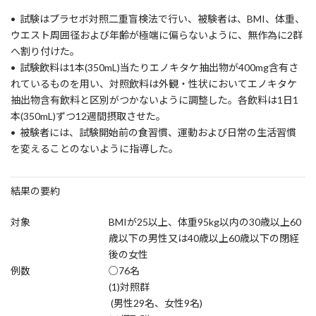
• 試験はプラセボ対照二重盲検法で行い、被験者は、BMI、体重、
ウエスト周囲径および年齢が極端に偏らないように、無作為に2群
へ割り付けた。
• 試験飲料は1本(350mL)当たりエノキタケ抽出物が400mg含有さ
れているものを用い、対照飲料は外観・性状においてエノキタケ
抽出物含有飲料と区別がつかないように調整した。各飲料は1日1
本(350mL)ずつ12週間摂取させた。
• 被験者には、試験開始前の食習慣、運動および日常の生活習慣
を変えることのないように指導した。
結果の要約
対象
BMIが25以上、体重95kg以内の30歳以上60
歳以下の男性又は40歳以上60歳以下の閉経
後の女性
例数
○76名
(1)対照群
(男性29名、女性9名)