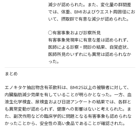
減少が認められた。また、変化量の群間差
では、体重、BMIおよびウエスト周囲径にお
いて、摂取群で有意な減少が認められた。
○有害事象および診察所見
有害事象発現率に有意な差は認められず、
医師による診察・問診の結果、自覚症状、
医師所見のいずれにも異常は認められなか
った。
まとめ
エノキタケ抽出物含有茶飲料は、BMI25以上の被験者に対して、
内臓脂肪減少効果を有していることが明らかとなった。一方、血
液生化学検査、尿検査および日誌アンケートの結果では、各群と
も異常変動が認められず、健康への影響はないと考えられた。ま
た、副次作用などの臨床学的に問題となる有害事象も認められな
かったことから、安全性の高い食品であることが確認された。