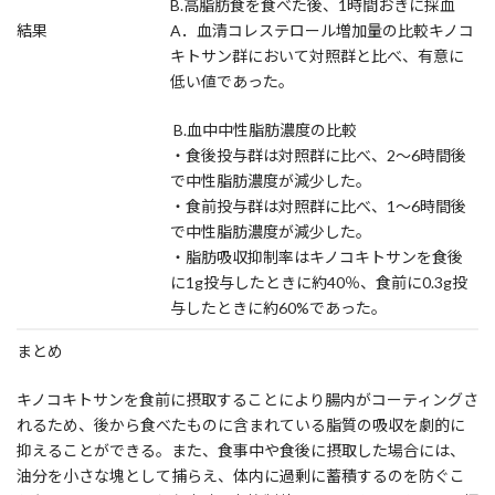
B.高脂肪食を食べた後、1時間おきに採血
結果
A．血清コレステロール増加量の比較キノコ
キトサン群において対照群と比べ、有意に
低い値であった。
B.血中中性脂肪濃度の比較
・食後投与群は対照群に比べ、2～6時間後
で中性脂肪濃度が減少した。
・食前投与群は対照群に比べ、1～6時間後
で中性脂肪濃度が減少した。
・脂肪吸収抑制率はキノコキトサンを食後
に1g投与したときに約40％、食前に0.3g投
与したときに約60%であった。
まとめ
キノコキトサンを食前に摂取することにより腸内がコーティングさ
れるため、後から食べたものに含まれている脂質の吸収を劇的に
抑えることができる。また、食事中や食後に摂取した場合には、
油分を小さな塊として捕らえ、体内に過剰に蓄積するのを防ぐこ