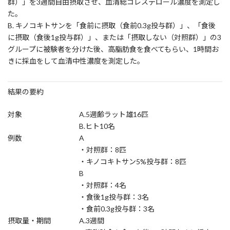
群）」を3週間自由摂取させ、血清総コレステロール濃度を測定し
た。
B. キノコキトサンを「食前に摂取（食前0.3g投与群）」、「食後
に摂取（食後1g投与群）」、または「摂取しない（対照群）」の3
グループに被験者を分けた後、高脂肪食を食べてもらい、1時間お
きに採血をして血清中性濃度を測定した。
結果の要約
対象
A.5週齢ラット雄16匹
B.ヒト10名
例数
A
・対照群：8匹
・キノコキトサン5%投与群：8匹
B
・対照群：4名
・食後1g投与群：3名
・食前0.3g投与群：3名
摂取量・期間
A.3週間