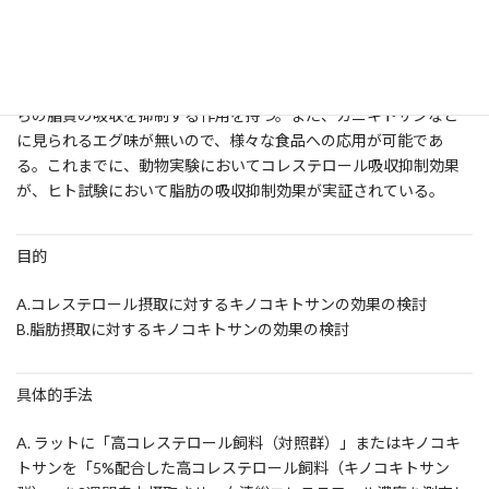
なければ続けることがつらい場合が多い。そこで食用きのこから
新・機能性食品であるキノコキトサンを開発した。キノコキトサン
はβ-グルカンとキトサンからなる複合食物繊維で、油分の周りに薄
い膜を形成し、腸の粘膜を薄くコーティングすることによって腸か
らの脂質の吸収を抑制する作用を持つ。また、カニキトサンなど
に見られるエグ味が無いので、様々な食品への応用が可能であ
る。これまでに、動物実験においてコレステロール吸収抑制効果
が、ヒト試験において脂肪の吸収抑制効果が実証されている。
目的
A.コレステロール摂取に対するキノコキトサンの効果の検討
B.脂肪摂取に対するキノコキトサンの効果の検討
具体的手法
A. ラットに「高コレステロール飼料（対照群）」またはキノコキ
トサンを「5%配合した高コレステロール飼料（キノコキトサン