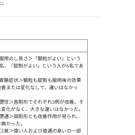
た。
 ＜服用のし易さ＞「顆粒がよい」という
4名、「錠剤がよい」という人が6名であ
。
 ＜胃腸症状＞顆粒も錠剤も服用後の効果
改善または変化なしで、違いはなかっ
 ＜便性＞各剤形でそれぞれ5例が改善、そ
は変化がなく、大きな違いはなかった。
 ＜便通＞両剤形とも改善作用が見られ、
は無かった。
 ＜口臭＞強い人および普通の臭いの一部