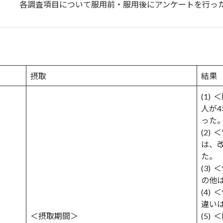
各調査項目について服用前・服用後にアンケートを行っ
摂取
結果
(1)
人が
った
(2)
は、
た。
(3)
の他
(4)
違い
＜摂取期間＞
(5)