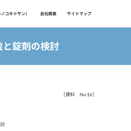
キノコキトサン）
会社概要
サイトマップ
粒と錠剤の検討
［資料 No.16］
検討