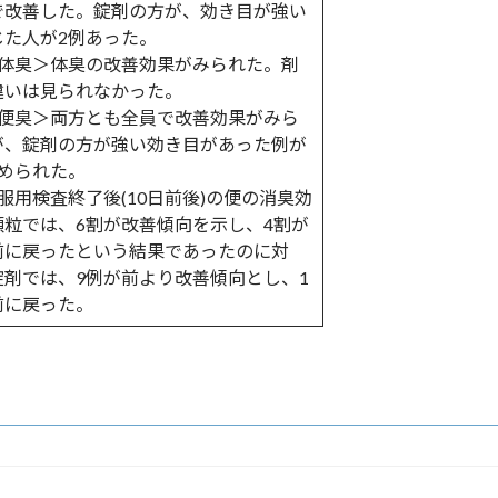
で改善した。錠剤の方が、効き目が強い
じた人が2例あった。
 ＜体臭＞体臭の改善効果がみられた。剤
違いは見られなかった。
 ＜便臭＞両方とも全員で改善効果がみら
が、錠剤の方が強い効き目があった例が
認められた。
 ＜服用検査終了後(10日前後)の便の消臭効
顆粒では、6割が改善傾向を示し、4割が
前に戻ったという結果であったのに対
錠剤では、9例が前より改善傾向とし、1
前に戻った。