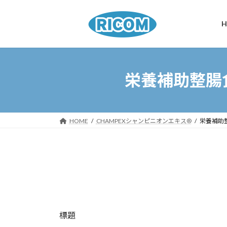
コ
ナ
ン
ビ
H
テ
ゲ
ン
ー
ツ
シ
へ
ョ
栄養補助整腸
ス
ン
キ
に
ッ
移
プ
動
HOME
CHAMPEXシャンピニオンエキス®
栄養補助
標題