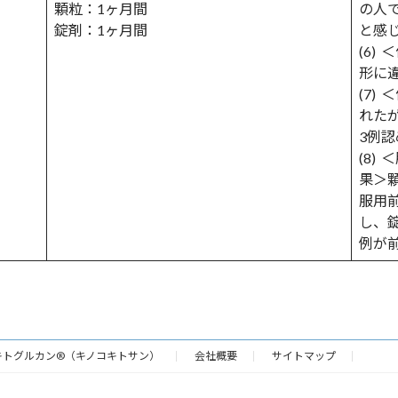
顆粒：1ヶ月間
の人
錠剤：1ヶ月間
と感
(6)
形に
(7)
れた
3例
(8)
果＞
服用
し、
例が
キトグルカン®（キノコキトサン）
会社概要
サイトマップ