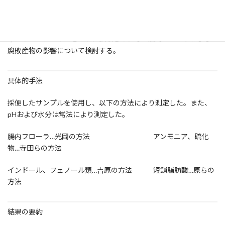
目的
プレバイオティクスとバイオジェニクスの両作用を持っている、シ
ャンピニオンエキスをヒトに摂取させ、その腸内フローラおよび
腐敗産物の影響について検討する。
具体的手法
採便したサンプルを使用し、以下の方法により測定した。また、
pHおよび水分は常法により測定した。
腸内フローラ…光岡の方法 アンモニア、硫化
物…寺田らの方法
インドール、フェノール類…吉原の方法 短鎖脂肪酸…原らの
方法
結果の要約