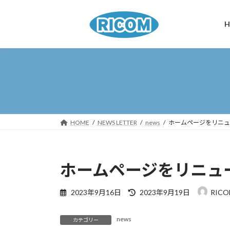
コ
ナ
ン
ビ
H
テ
ゲ
ン
ー
ツ
シ
へ
ョ
ス
ン
キ
に
ッ
移
プ
動
HOME
NEWS LETTER
news
ホームページをリニュ
ホームページをリニュ
最
2023年9月16日
2023年9月19日
RIC
終
更
news
新
カテゴリー